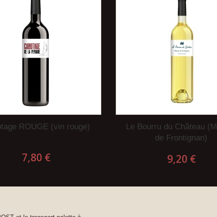
tage ROUGE (vin rouge)
Le Bourru du Château (M
de Frontignan)
7,80 €
9,20 €