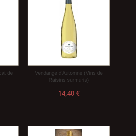
cat de
Vendange d'Automne (Vins de
Raisins surmuris)
14,40 €