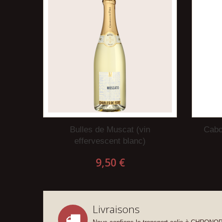
Bulles de Muscat (vin
Cabo
effervescent blanc)
9,50 €
Livraisons