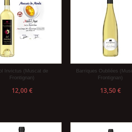
ol Invictus (Muscat de
Barriques Oubliées (Mus
Frontignan)
Frontignan)
12,00 €
13,50 €