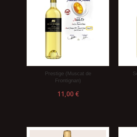
Prestige (Muscat de
S
Frontignan)
11,00 €