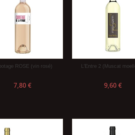
otage ROSE (vin rosé)
L'Entre 2 (Muscat moell
7,80 €
9,60 €