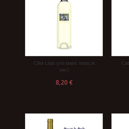
Côté Lilas (vin blanc muscat
Cab
sec)
8,20 €