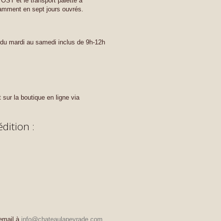
ST et le transport palette à
amment en sept jours ouvrés.
 du mardi au samedi inclus de 9h-12h
 sur la boutique en ligne via
édition :
 email à
info@chateaulapeyrade.com