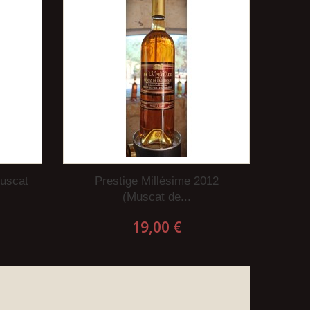
uscat
Prestige Millésime 2012
(Muscat de...
19,00 €