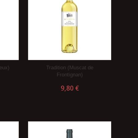
eux)
Tradition (Muscat de
Frontignan)
9,80 €